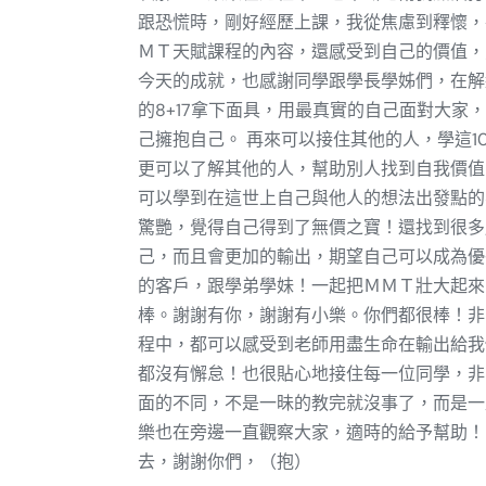
跟恐慌時，剛好經歷上課，我從焦慮到釋懷，
ＭＴ天賦課程的內容，還感受到自己的價值，
今天的成就，也感謝同學跟學長學姊們，在解
的8+17拿下面具，用最真實的自己面對大家
己擁抱自己。 再來可以接住其他的人，學這1
更可以了解其他的人，幫助別人找到自我價值
可以學到在這世上自己與他人的想法出發點的
驚艷，覺得自己得到了無價之寶！還找到很多
己，而且會更加的輸出，期望自己可以成為優
的客戶，跟學弟學妹！一起把ＭＭＴ壯大起來
棒。謝謝有你，謝謝有小樂。你們都很棒！非
程中，都可以感受到老師用盡生命在輸出給我
都沒有懈怠！也很貼心地接住每一位同學，非
面的不同，不是一昧的教完就沒事了，而是一
樂也在旁邊一直觀察大家，適時的給予幫助！
去，謝謝你們，（抱）